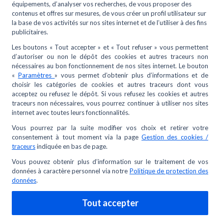
achetés en Halle ?
Je suis apprenti, ai-je droit à la carte METRO ?
J'ai reçu une alerte produit. Que faire ?