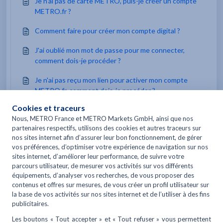
Je n'ai pas de carte METRO, puis-je créer un compte
METRO.fr ?
Comment faire pour créer mon compte digital ?
J'ai oublié mon mot de passe pour me connecter,
comment dois-je procéder ?
Je n'ai pas reçu mon lien pour activer mon compte
METRO.fr, comment dois-je procéder ?
Vous pourriez être intéressé par -
Comment obtenir un duplicata de facture ?
Qu'est ce que la Fondation METRO ?
Qu'est-ce que le guide "Mon restaurant passe au
durable" ?
Je ne souhaite plus recevoir les catalogues, comment
faire ?