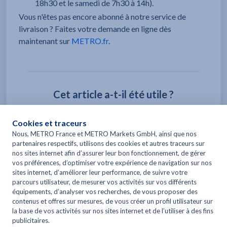
18h30 et le samedi de 7h30 à 14h).
Vous n'êtes pas encore abonné à notre service de
livraison ? Faites votre demande en ligne dès
maintenant sur
METRO.fr
.
Cet article a-t-il été utile ?
Oui
Non
Print
Articles dans ce dossier -
Quels sont les frais de livraison ?